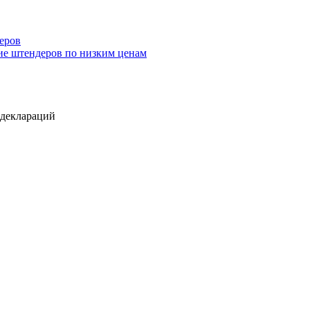
еров
ие штендеров по низким ценам
 деклараций