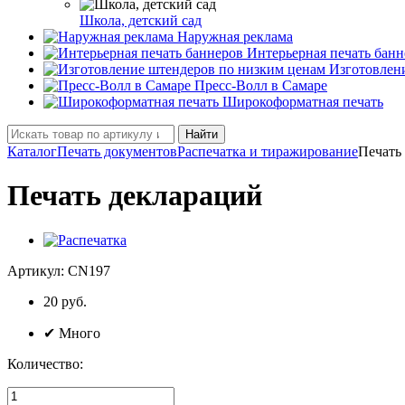
Школа, детский сад
Наружная реклама
Интерьерная печать банн
Изготовлен
Пресс-Волл в Самаре
Широкоформатная печать
Найти
Каталог
Печать документов
Распечатка и тиражирование
Печать
Печать деклараций
Артикул:
CN197
20
руб.
✔
Много
Количество: